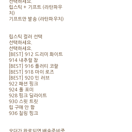
선택하세요.
립스틱 + 기프트 (라탄파우
치)
기프트만 발송 (라탄파우치)
립스틱 컬러 선택
선택하세요.
선택하세요.
[BEST] 912 드리미 화이트
914 내추럴 참
[BEST] 916 플러티 코랄
[BEST] 918 마이 로즈
[BEST] 920 인 러브
922 패션 핑크
924 폴 포미
928 핑크 딜라이트
930 스윗 트릿
립 구매 안 함
936 칠링 핑크
오더가 완료되면 배송준비중