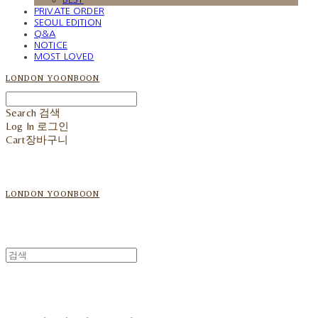
PRIVATE ORDER
SEOUL EDITION
Q&A
NOTICE
MOST LOVED
LONDON YOONBOON
Search
검색
Log In
로그인
Cart
장바구니
LONDON YOONBOON