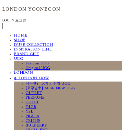
LONDON YOONBOON
LOG IN
로그인
HOME
SHOP
DUPE COLLECTION
INSPIRATION LINE
BRAND GIFT
UGG
Fashion UGG
Original UGG
LONDON
✈️ LONDON NOW
시즌할인 10% / 수입 UGG
[호주발송] 24FW NEW UGG
OUTLET
PERFUME
GUCCI
DIOR
YSL
PRADA
CELINE
BURBERRY