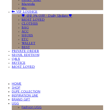
HIGH-END
Margiela
etc.
🔑 VIP LOUNGE
🤎 신상 5% OFF · Daily Update 🤎
MOST LOVED
CLOTHES
BAG
ACC
SHOES
ETC
WALLET
BEST
PRIVATE ORDER
SEOUL EDITION
Q&A
NOTICE
MOST LOVED
HOME
SHOP
DUPE COLLECTION
INSPIRATION LINE
BRAND GIFT
UGG
Fashion UGG