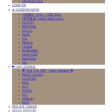
Original UGG
LONDON
✈️ LONDON NOW
시즌할인 10% / 수입 UGG
[호주발송] 24FW NEW UGG
OUTLET
PERFUME
GUCCI
DIOR
YSL
PRADA
CELINE
BURBERRY
HIGH-END
Margiela
etc.
🔑 VIP LOUNGE
🤎 신상 5% OFF · Daily Update 🤎
MOST LOVED
CLOTHES
BAG
ACC
SHOES
ETC
WALLET
BEST
PRIVATE ORDER
SEOUL EDITION