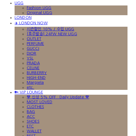
UGG
Fashion UGG
Original UGG
LONDON
✈️ LONDON NOW
시즌할인 10% / 수입 UGG
[호주발송] 24FW NEW UGG
OUTLET
PERFUME
GUCCI
DIOR
YSL
PRADA
CELINE
BURBERRY
HIGH-END
Margiela
etc.
🔑 VIP LOUNGE
🤎 신상 5% OFF · Daily Update 🤎
MOST LOVED
CLOTHES
BAG
ACC
SHOES
ETC
WALLET
BEST