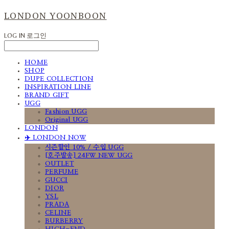
LONDON YOONBOON
LOG IN
로그인
HOME
SHOP
DUPE COLLECTION
INSPIRATION LINE
BRAND GIFT
UGG
Fashion UGG
Original UGG
LONDON
✈️ LONDON NOW
시즌할인 10% / 수입 UGG
[호주발송] 24FW NEW UGG
OUTLET
PERFUME
GUCCI
DIOR
YSL
PRADA
CELINE
BURBERRY