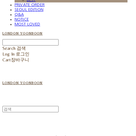
PRIVATE ORDER
SEOUL EDITION
Q&A
NOTICE
MOST LOVED
LONDON YOONBOON
Search
검색
Log In
로그인
Cart
장바구니
LONDON YOONBOON