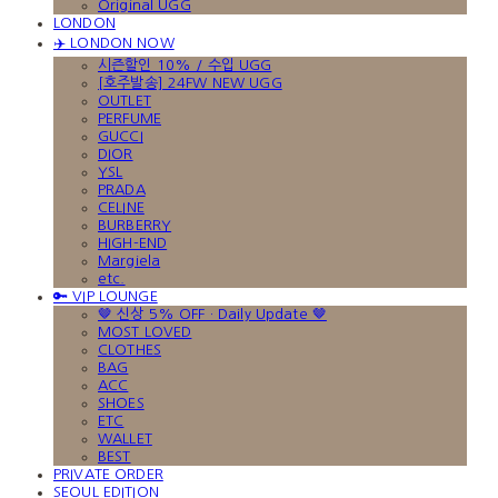
Original UGG
LONDON
✈️ LONDON NOW
시즌할인 10% / 수입 UGG
[호주발송] 24FW NEW UGG
OUTLET
PERFUME
GUCCI
DIOR
YSL
PRADA
CELINE
BURBERRY
HIGH-END
Margiela
etc.
🔑 VIP LOUNGE
🤎 신상 5% OFF · Daily Update 🤎
MOST LOVED
CLOTHES
BAG
ACC
SHOES
ETC
WALLET
BEST
PRIVATE ORDER
SEOUL EDITION