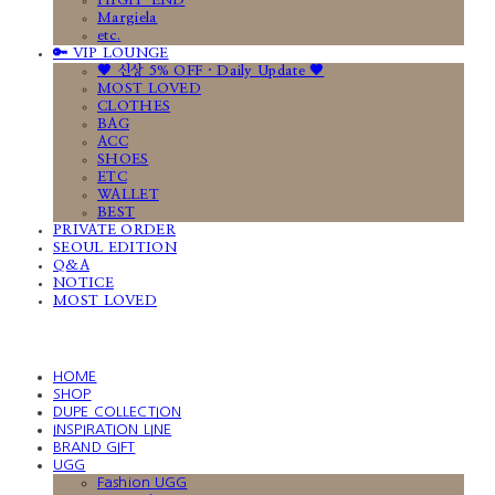
HIGH-END
Margiela
etc.
🔑 VIP LOUNGE
🤎 신상 5% OFF · Daily Update 🤎
MOST LOVED
CLOTHES
BAG
ACC
SHOES
ETC
WALLET
BEST
PRIVATE ORDER
SEOUL EDITION
Q&A
NOTICE
MOST LOVED
HOME
SHOP
DUPE COLLECTION
INSPIRATION LINE
BRAND GIFT
UGG
Fashion UGG