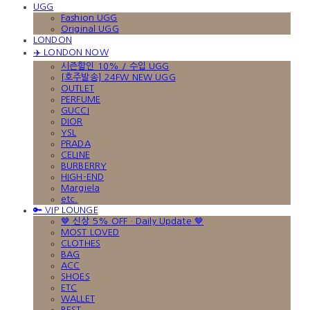
UGG
Fashion UGG
Original UGG
LONDON
✈️ LONDON NOW
시즌할인 10% / 수입 UGG
[호주발송] 24FW NEW UGG
OUTLET
PERFUME
GUCCI
DIOR
YSL
PRADA
CELINE
BURBERRY
HIGH-END
Margiela
etc.
🔑 VIP LOUNGE
🤎 신상 5% OFF · Daily Update 🤎
MOST LOVED
CLOTHES
BAG
ACC
SHOES
ETC
WALLET
BEST