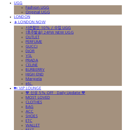
UGG
Fashion UGG
Original UGG
LONDON
✈️ LONDON NOW
시즌할인 10% / 수입 UGG
[호주발송] 24FW NEW UGG
OUTLET
PERFUME
GUCCI
DIOR
YSL
PRADA
CELINE
BURBERRY
HIGH-END
Margiela
etc.
🔑 VIP LOUNGE
🤎 신상 5% OFF · Daily Update 🤎
MOST LOVED
CLOTHES
BAG
ACC
SHOES
ETC
WALLET
BEST