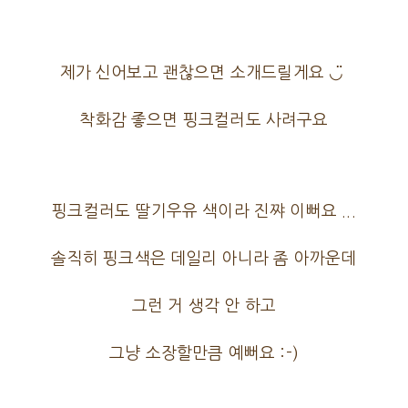
제가 신어보고 괜찮으면 소개드릴게요 ◡̈
착화감 좋으면 핑크컬러도 사려구요
핑크컬러도 딸기우유 색이라 진쨔 이뻐요 ...
솔직히 핑크색은 데일리 아니라 좀 아까운데
그런 거 생각 안 하고
그냥 소장할만큼 예뻐요 :-)