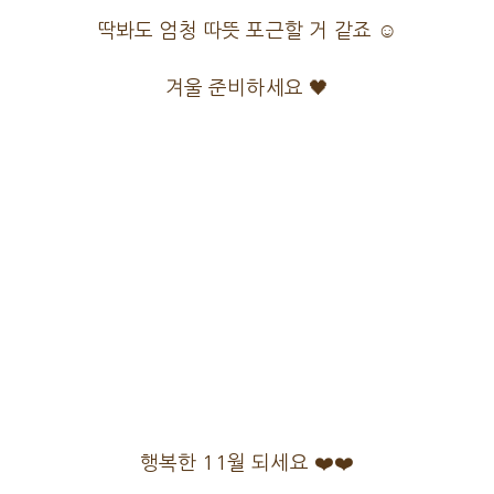
딱봐도 엄청 따뜻 포근할 거 같죠 ☺️
겨울 준비하세요 🖤
행복한 11월 되세요 ❤️❤️