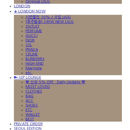
Original UGG
LONDON
✈️ LONDON NOW
시즌할인 10% / 수입 UGG
[호주발송] 24FW NEW UGG
OUTLET
PERFUME
GUCCI
DIOR
YSL
PRADA
CELINE
BURBERRY
HIGH-END
Margiela
etc.
🔑 VIP LOUNGE
🤎 신상 5% OFF · Daily Update 🤎
MOST LOVED
CLOTHES
BAG
ACC
SHOES
ETC
WALLET
BEST
PRIVATE ORDER
SEOUL EDITION