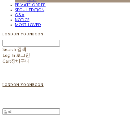
PRIVATE ORDER
SEOUL EDITION
Q&A
NOTICE
MOST LOVED
LONDON YOONBOON
Search
검색
Log In
로그인
Cart
장바구니
LONDON YOONBOON