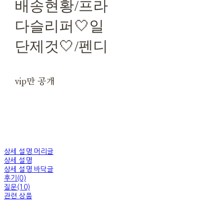
배송현황/프라
다슬리퍼🤍일
단제것🤍/펜디
vip만 공개
상세 설명 머리글
상세 설명
상세 설명 바닥글
후기(0)
질문(10)
관련 상품