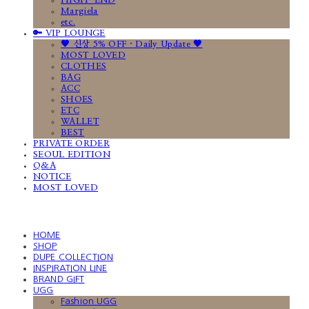
HIGH-END
Margiela
etc.
🔑 VIP LOUNGE
🤎 신상 5% OFF · Daily Update 🤎
MOST LOVED
CLOTHES
BAG
ACC
SHOES
ETC
WALLET
BEST
PRIVATE ORDER
SEOUL EDITION
Q&A
NOTICE
MOST LOVED
HOME
SHOP
DUPE COLLECTION
INSPIRATION LINE
BRAND GIFT
UGG
Fashion UGG