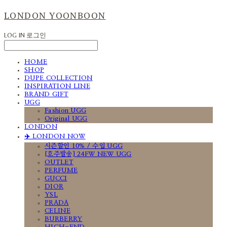
LONDON YOONBOON
LOG IN
로그인
HOME
SHOP
DUPE COLLECTION
INSPIRATION LINE
BRAND GIFT
UGG
Fashion UGG
Original UGG
LONDON
✈️ LONDON NOW
시즌할인 10% / 수입 UGG
[호주발송] 24FW NEW UGG
OUTLET
PERFUME
GUCCI
DIOR
YSL
PRADA
CELINE
BURBERRY