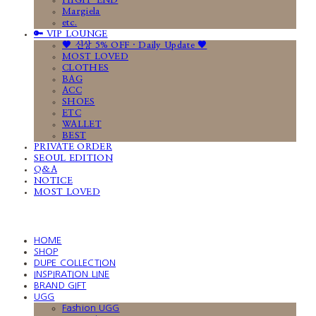
HIGH-END
Margiela
etc.
🔑 VIP LOUNGE
🤎 신상 5% OFF · Daily Update 🤎
MOST LOVED
CLOTHES
BAG
ACC
SHOES
ETC
WALLET
BEST
PRIVATE ORDER
SEOUL EDITION
Q&A
NOTICE
MOST LOVED
HOME
SHOP
DUPE COLLECTION
INSPIRATION LINE
BRAND GIFT
UGG
Fashion UGG