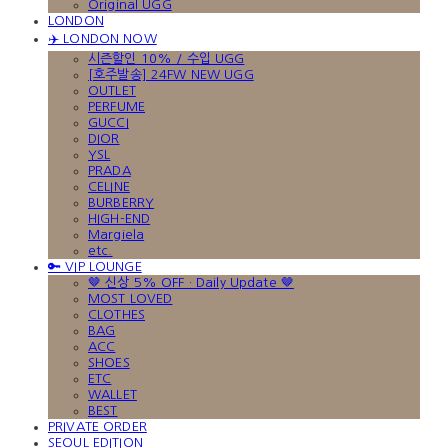
Original UGG
LONDON
✈️ LONDON NOW
시즌할인 10% / 수입 UGG
[호주발송] 24FW NEW UGG
OUTLET
PERFUME
GUCCI
DIOR
YSL
PRADA
CELINE
BURBERRY
HIGH-END
Margiela
etc.
🔑 VIP LOUNGE
🤎 신상 5% OFF · Daily Update 🤎
MOST LOVED
CLOTHES
BAG
ACC
SHOES
ETC
WALLET
BEST
PRIVATE ORDER
SEOUL EDITION