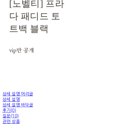
[노벨티] 프라
다 패디드 토
트백 블랙
vip만 공개
상세 설명 머리글
상세 설명
상세 설명 바닥글
후기(0)
질문(10)
관련 상품