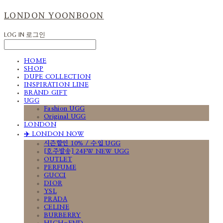
LONDON YOONBOON
LOG IN
로그인
HOME
SHOP
DUPE COLLECTION
INSPIRATION LINE
BRAND GIFT
UGG
Fashion UGG
Original UGG
LONDON
✈️ LONDON NOW
시즌할인 10% / 수입 UGG
[호주발송] 24FW NEW UGG
OUTLET
PERFUME
GUCCI
DIOR
YSL
PRADA
CELINE
BURBERRY