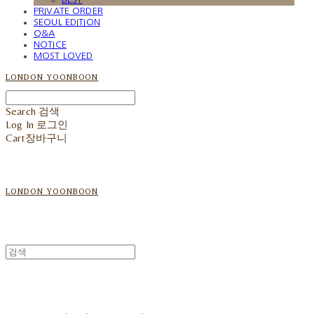
PRIVATE ORDER
SEOUL EDITION
Q&A
NOTICE
MOST LOVED
LONDON YOONBOON
Search
검색
Log In
로그인
Cart
장바구니
LONDON YOONBOON