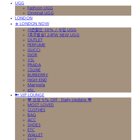
UGG
Fashion UGG
Original UGG
LONDON
✈️ LONDON NOW
시즌할인 10% / 수입 UGG
[호주발송] 24FW NEW UGG
OUTLET
PERFUME
GUCCI
DIOR
YSL
PRADA
CELINE
BURBERRY
HIGH-END
Margiela
etc.
🔑 VIP LOUNGE
🤎 신상 5% OFF · Daily Update 🤎
MOST LOVED
CLOTHES
BAG
ACC
SHOES
ETC
WALLET
BEST