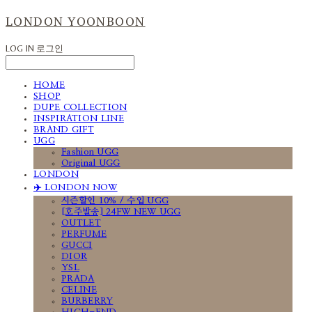
LONDON YOONBOON
LOG IN
로그인
HOME
SHOP
DUPE COLLECTION
INSPIRATION LINE
BRAND GIFT
UGG
Fashion UGG
Original UGG
LONDON
✈️ LONDON NOW
시즌할인 10% / 수입 UGG
[호주발송] 24FW NEW UGG
OUTLET
PERFUME
GUCCI
DIOR
YSL
PRADA
CELINE
BURBERRY