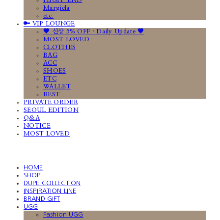
HIGH-END
Margiela
etc.
🔑 VIP LOUNGE
🤎 신상 5% OFF · Daily Update 🤎
MOST LOVED
CLOTHES
BAG
ACC
SHOES
ETC
WALLET
BEST
PRIVATE ORDER
SEOUL EDITION
Q&A
NOTICE
MOST LOVED
HOME
SHOP
DUPE COLLECTION
INSPIRATION LINE
BRAND GIFT
UGG
Fashion UGG