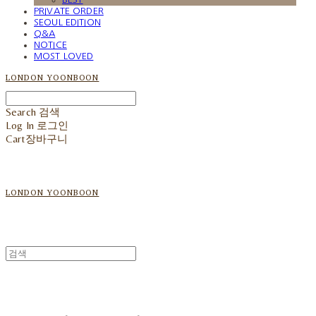
PRIVATE ORDER
SEOUL EDITION
Q&A
NOTICE
MOST LOVED
LONDON YOONBOON
Search
검색
Log In
로그인
Cart
장바구니
LONDON YOONBOON