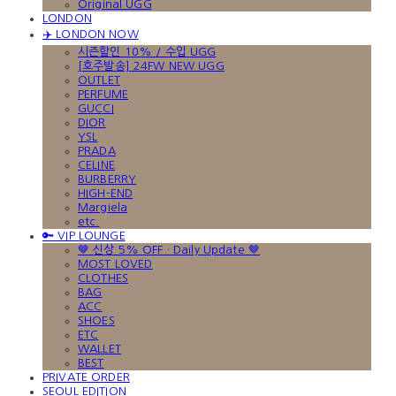
Original UGG
LONDON
✈️ LONDON NOW
시즌할인 10% / 수입 UGG
[호주발송] 24FW NEW UGG
OUTLET
PERFUME
GUCCI
DIOR
YSL
PRADA
CELINE
BURBERRY
HIGH-END
Margiela
etc.
🔑 VIP LOUNGE
🤎 신상 5% OFF · Daily Update 🤎
MOST LOVED
CLOTHES
BAG
ACC
SHOES
ETC
WALLET
BEST
PRIVATE ORDER
SEOUL EDITION