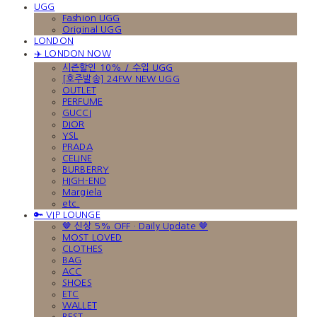
UGG
Fashion UGG
Original UGG
LONDON
✈️ LONDON NOW
시즌할인 10% / 수입 UGG
[호주발송] 24FW NEW UGG
OUTLET
PERFUME
GUCCI
DIOR
YSL
PRADA
CELINE
BURBERRY
HIGH-END
Margiela
etc.
🔑 VIP LOUNGE
🤎 신상 5% OFF · Daily Update 🤎
MOST LOVED
CLOTHES
BAG
ACC
SHOES
ETC
WALLET
BEST