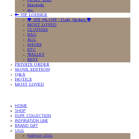
HIGH-END
Margiela
etc.
🔑 VIP LOUNGE
🤎 신상 5% OFF · Daily Update 🤎
MOST LOVED
CLOTHES
BAG
ACC
SHOES
ETC
WALLET
BEST
PRIVATE ORDER
SEOUL EDITION
Q&A
NOTICE
MOST LOVED
HOME
SHOP
DUPE COLLECTION
INSPIRATION LINE
BRAND GIFT
UGG
Fashion UGG