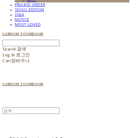
PRIVATE ORDER
SEOUL EDITION
Q&A
NOTICE
MOST LOVED
LONDON YOONBOON
Search
검색
Log In
로그인
Cart
장바구니
LONDON YOONBOON