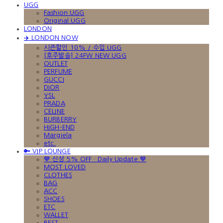
UGG
Fashion UGG
Original UGG
LONDON
✈️ LONDON NOW
시즌할인 10% / 수입 UGG
[호주발송] 24FW NEW UGG
OUTLET
PERFUME
GUCCI
DIOR
YSL
PRADA
CELINE
BURBERRY
HIGH-END
Margiela
etc.
🔑 VIP LOUNGE
🤎 신상 5% OFF · Daily Update 🤎
MOST LOVED
CLOTHES
BAG
ACC
SHOES
ETC
WALLET
BEST