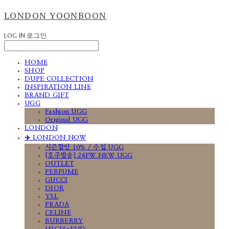
LONDON YOONBOON
LOG IN
로그인
HOME
SHOP
DUPE COLLECTION
INSPIRATION LINE
BRAND GIFT
UGG
Fashion UGG
Original UGG
LONDON
✈️ LONDON NOW
시즌할인 10% / 수입 UGG
[호주발송] 24FW NEW UGG
OUTLET
PERFUME
GUCCI
DIOR
YSL
PRADA
CELINE
BURBERRY