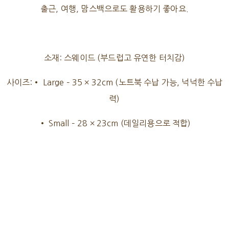
출근, 여행, 맘스백으로도 활용하기 좋아요.
소재: 스웨이드 (부드럽고 유연한 터치감)
사이즈:• Large – 35 × 32cm (노트북 수납 가능, 넉넉한 수납
력)
• Small – 28 × 23cm (데일리용으로 적합)