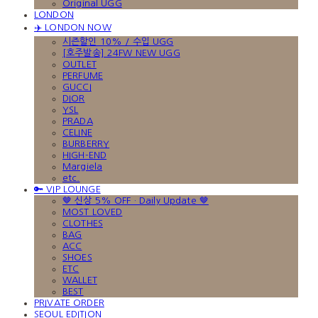
Original UGG
LONDON
✈️ LONDON NOW
시즌할인 10% / 수입 UGG
[호주발송] 24FW NEW UGG
OUTLET
PERFUME
GUCCI
DIOR
YSL
PRADA
CELINE
BURBERRY
HIGH-END
Margiela
etc.
🔑 VIP LOUNGE
🤎 신상 5% OFF · Daily Update 🤎
MOST LOVED
CLOTHES
BAG
ACC
SHOES
ETC
WALLET
BEST
PRIVATE ORDER
SEOUL EDITION