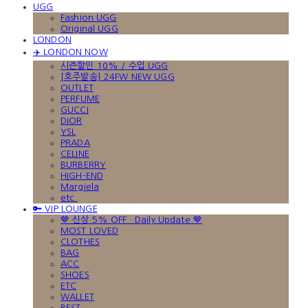
UGG
Fashion UGG
Original UGG
LONDON
✈️ LONDON NOW
시즌할인 10% / 수입 UGG
[호주발송] 24FW NEW UGG
OUTLET
PERFUME
GUCCI
DIOR
YSL
PRADA
CELINE
BURBERRY
HIGH-END
Margiela
etc.
🔑 VIP LOUNGE
🤎 신상 5% OFF · Daily Update 🤎
MOST LOVED
CLOTHES
BAG
ACC
SHOES
ETC
WALLET
BEST