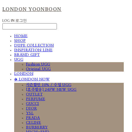
LONDON YOONBOON
LOG IN
로그인
HOME
SHOP
DUPE COLLECTION
INSPIRATION LINE
BRAND GIFT
UGG
Fashion UGG
Original UGG
LONDON
✈️ LONDON NOW
시즌할인 10% / 수입 UGG
[호주발송] 24FW NEW UGG
OUTLET
PERFUME
GUCCI
DIOR
YSL
PRADA
CELINE
BURBERRY