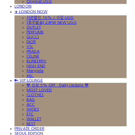
Original UGG
LONDON
✈️ LONDON NOW
시즌할인 10% / 수입 UGG
[호주발송] 24FW NEW UGG
OUTLET
PERFUME
GUCCI
DIOR
YSL
PRADA
CELINE
BURBERRY
HIGH-END
Margiela
etc.
🔑 VIP LOUNGE
🤎 신상 5% OFF · Daily Update 🤎
MOST LOVED
CLOTHES
BAG
ACC
SHOES
ETC
WALLET
BEST
PRIVATE ORDER
SEOUL EDITION