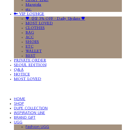
HIGH-END
Margiela
etc.
🔑 VIP LOUNGE
🤎 신상 5% OFF · Daily Update 🤎
MOST LOVED
CLOTHES
BAG
ACC
SHOES
ETC
WALLET
BEST
PRIVATE ORDER
SEOUL EDITION
Q&A
NOTICE
MOST LOVED
HOME
SHOP
DUPE COLLECTION
INSPIRATION LINE
BRAND GIFT
UGG
Fashion UGG