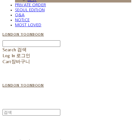
PRIVATE ORDER
SEOUL EDITION
Q&A
NOTICE
MOST LOVED
LONDON YOONBOON
Search
검색
Log In
로그인
Cart
장바구니
LONDON YOONBOON