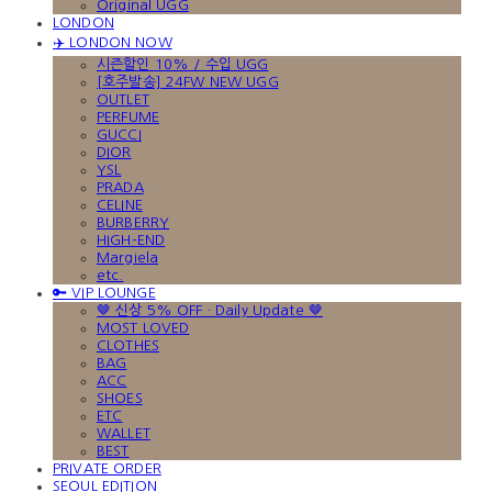
Original UGG
LONDON
✈️ LONDON NOW
시즌할인 10% / 수입 UGG
[호주발송] 24FW NEW UGG
OUTLET
PERFUME
GUCCI
DIOR
YSL
PRADA
CELINE
BURBERRY
HIGH-END
Margiela
etc.
🔑 VIP LOUNGE
🤎 신상 5% OFF · Daily Update 🤎
MOST LOVED
CLOTHES
BAG
ACC
SHOES
ETC
WALLET
BEST
PRIVATE ORDER
SEOUL EDITION