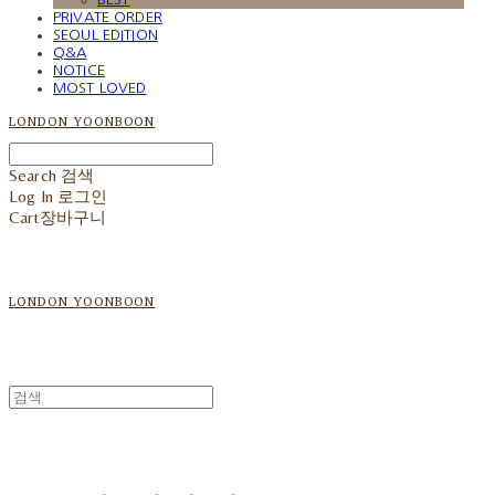
PRIVATE ORDER
SEOUL EDITION
Q&A
NOTICE
MOST LOVED
LONDON YOONBOON
Search
검색
Log In
로그인
Cart
장바구니
LONDON YOONBOON