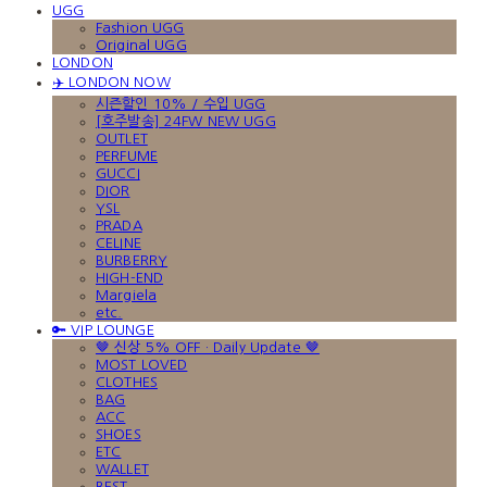
UGG
Fashion UGG
Original UGG
LONDON
✈️ LONDON NOW
시즌할인 10% / 수입 UGG
[호주발송] 24FW NEW UGG
OUTLET
PERFUME
GUCCI
DIOR
YSL
PRADA
CELINE
BURBERRY
HIGH-END
Margiela
etc.
🔑 VIP LOUNGE
🤎 신상 5% OFF · Daily Update 🤎
MOST LOVED
CLOTHES
BAG
ACC
SHOES
ETC
WALLET
BEST