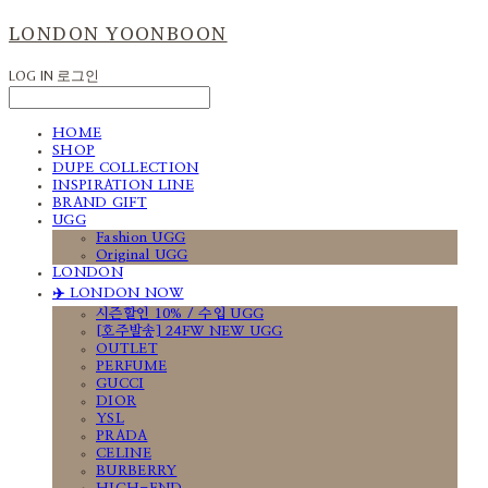
LONDON YOONBOON
LOG IN
로그인
HOME
SHOP
DUPE COLLECTION
INSPIRATION LINE
BRAND GIFT
UGG
Fashion UGG
Original UGG
LONDON
✈️ LONDON NOW
시즌할인 10% / 수입 UGG
[호주발송] 24FW NEW UGG
OUTLET
PERFUME
GUCCI
DIOR
YSL
PRADA
CELINE
BURBERRY