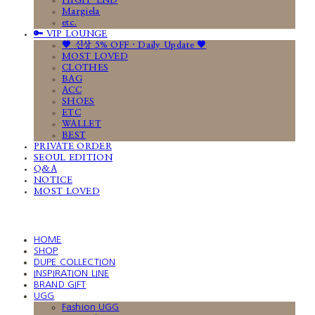
HIGH-END
Margiela
etc.
🔑 VIP LOUNGE
🤎 신상 5% OFF · Daily Update 🤎
MOST LOVED
CLOTHES
BAG
ACC
SHOES
ETC
WALLET
BEST
PRIVATE ORDER
SEOUL EDITION
Q&A
NOTICE
MOST LOVED
HOME
SHOP
DUPE COLLECTION
INSPIRATION LINE
BRAND GIFT
UGG
Fashion UGG