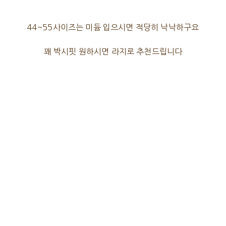
44~55사이즈는 미듐 입으시면 적당히 낙낙하구요
꽤 박시핏 원하시면 라지로 추천드립니다