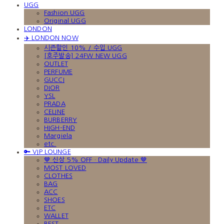
UGG
Fashion UGG
Original UGG
LONDON
✈️ LONDON NOW
시즌할인 10% / 수입 UGG
[호주발송] 24FW NEW UGG
OUTLET
PERFUME
GUCCI
DIOR
YSL
PRADA
CELINE
BURBERRY
HIGH-END
Margiela
etc.
🔑 VIP LOUNGE
🤎 신상 5% OFF · Daily Update 🤎
MOST LOVED
CLOTHES
BAG
ACC
SHOES
ETC
WALLET
BEST