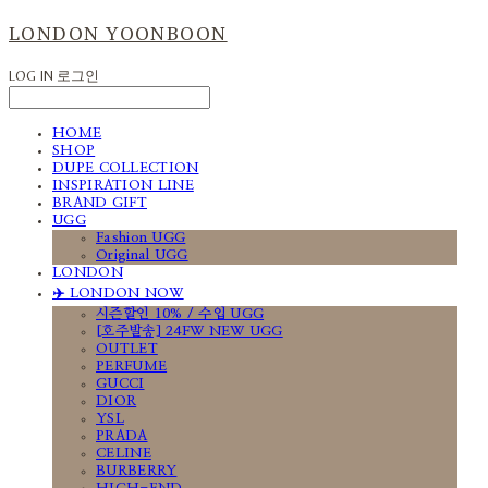
LONDON YOONBOON
LOG IN
로그인
HOME
SHOP
DUPE COLLECTION
INSPIRATION LINE
BRAND GIFT
UGG
Fashion UGG
Original UGG
LONDON
✈️ LONDON NOW
시즌할인 10% / 수입 UGG
[호주발송] 24FW NEW UGG
OUTLET
PERFUME
GUCCI
DIOR
YSL
PRADA
CELINE
BURBERRY