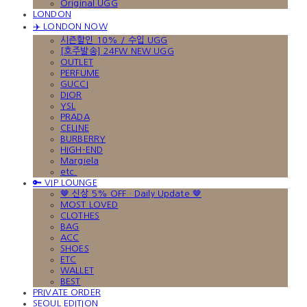
Original UGG
LONDON
✈️ LONDON NOW
시즌할인 10% / 수입 UGG
[호주발송] 24FW NEW UGG
OUTLET
PERFUME
GUCCI
DIOR
YSL
PRADA
CELINE
BURBERRY
HIGH-END
Margiela
etc.
🔑 VIP LOUNGE
🤎 신상 5% OFF · Daily Update 🤎
MOST LOVED
CLOTHES
BAG
ACC
SHOES
ETC
WALLET
BEST
PRIVATE ORDER
SEOUL EDITION