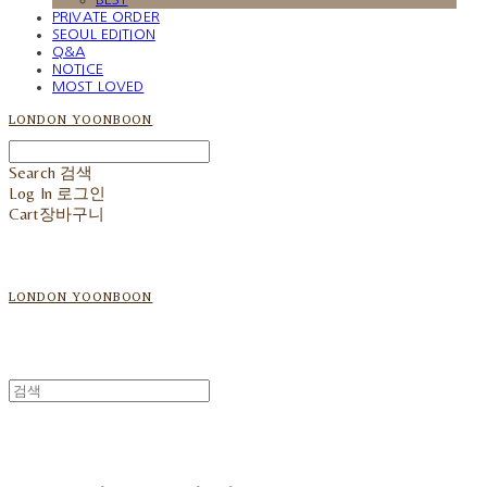
PRIVATE ORDER
SEOUL EDITION
Q&A
NOTICE
MOST LOVED
LONDON YOONBOON
Search
검색
Log In
로그인
Cart
장바구니
LONDON YOONBOON