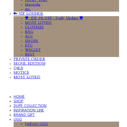
HIGH-END
Margiela
etc.
🔑 VIP LOUNGE
🤎 신상 5% OFF · Daily Update 🤎
MOST LOVED
CLOTHES
BAG
ACC
SHOES
ETC
WALLET
BEST
PRIVATE ORDER
SEOUL EDITION
Q&A
NOTICE
MOST LOVED
HOME
SHOP
DUPE COLLECTION
INSPIRATION LINE
BRAND GIFT
UGG
Fashion UGG