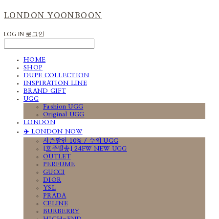
LONDON YOONBOON
LOG IN
로그인
HOME
SHOP
DUPE COLLECTION
INSPIRATION LINE
BRAND GIFT
UGG
Fashion UGG
Original UGG
LONDON
✈️ LONDON NOW
시즌할인 10% / 수입 UGG
[호주발송] 24FW NEW UGG
OUTLET
PERFUME
GUCCI
DIOR
YSL
PRADA
CELINE
BURBERRY