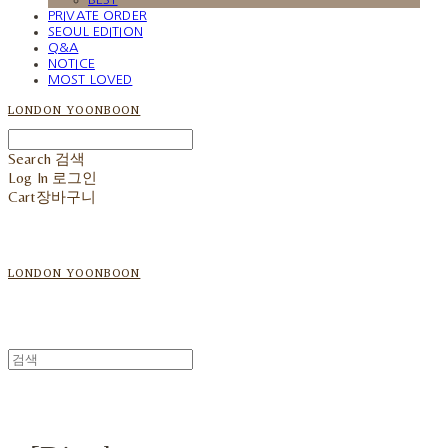
PRIVATE ORDER
SEOUL EDITION
Q&A
NOTICE
MOST LOVED
LONDON YOONBOON
Search
검색
Log In
로그인
Cart
장바구니
LONDON YOONBOON