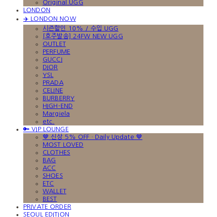
Original UGG
LONDON
✈️ LONDON NOW
시즌할인 10% / 수입 UGG
[호주발송] 24FW NEW UGG
OUTLET
PERFUME
GUCCI
DIOR
YSL
PRADA
CELINE
BURBERRY
HIGH-END
Margiela
etc.
🔑 VIP LOUNGE
🤎 신상 5% OFF · Daily Update 🤎
MOST LOVED
CLOTHES
BAG
ACC
SHOES
ETC
WALLET
BEST
PRIVATE ORDER
SEOUL EDITION