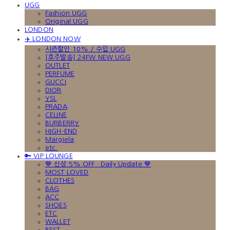
UGG
Fashion UGG
Original UGG
LONDON
✈️ LONDON NOW
시즌할인 10% / 수입 UGG
[호주발송] 24FW NEW UGG
OUTLET
PERFUME
GUCCI
DIOR
YSL
PRADA
CELINE
BURBERRY
HIGH-END
Margiela
etc.
🔑 VIP LOUNGE
🤎 신상 5% OFF · Daily Update 🤎
MOST LOVED
CLOTHES
BAG
ACC
SHOES
ETC
WALLET
BEST