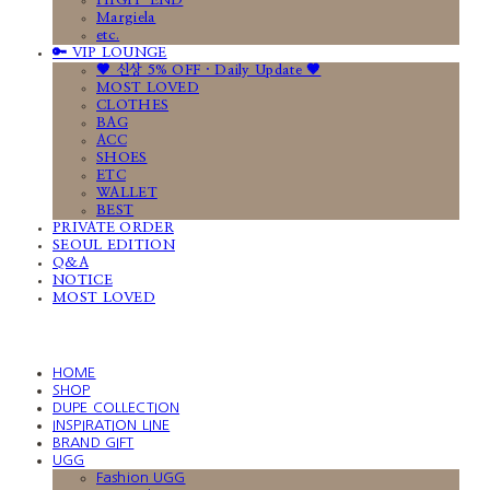
HIGH-END
Margiela
etc.
🔑 VIP LOUNGE
🤎 신상 5% OFF · Daily Update 🤎
MOST LOVED
CLOTHES
BAG
ACC
SHOES
ETC
WALLET
BEST
PRIVATE ORDER
SEOUL EDITION
Q&A
NOTICE
MOST LOVED
HOME
SHOP
DUPE COLLECTION
INSPIRATION LINE
BRAND GIFT
UGG
Fashion UGG