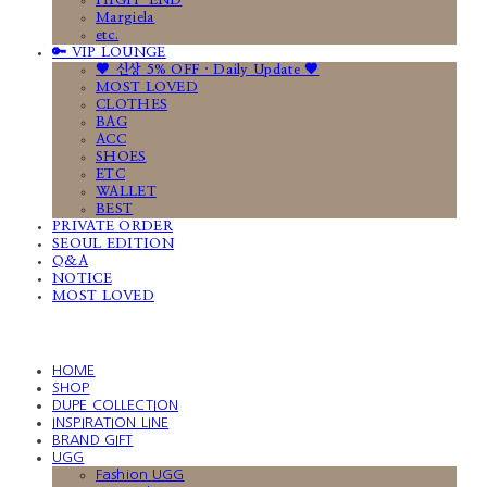
HIGH-END
Margiela
etc.
🔑 VIP LOUNGE
🤎 신상 5% OFF · Daily Update 🤎
MOST LOVED
CLOTHES
BAG
ACC
SHOES
ETC
WALLET
BEST
PRIVATE ORDER
SEOUL EDITION
Q&A
NOTICE
MOST LOVED
HOME
SHOP
DUPE COLLECTION
INSPIRATION LINE
BRAND GIFT
UGG
Fashion UGG