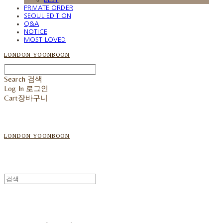
PRIVATE ORDER
SEOUL EDITION
Q&A
NOTICE
MOST LOVED
LONDON YOONBOON
Search
검색
Log In
로그인
Cart
장바구니
LONDON YOONBOON