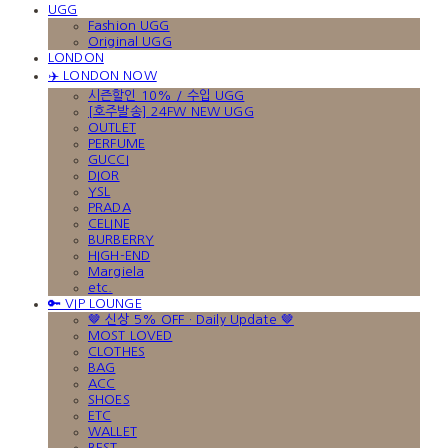
UGG
Fashion UGG
Original UGG
LONDON
✈️ LONDON NOW
시즌할인 10% / 수입 UGG
[호주발송] 24FW NEW UGG
OUTLET
PERFUME
GUCCI
DIOR
YSL
PRADA
CELINE
BURBERRY
HIGH-END
Margiela
etc.
🔑 VIP LOUNGE
🤎 신상 5% OFF · Daily Update 🤎
MOST LOVED
CLOTHES
BAG
ACC
SHOES
ETC
WALLET
BEST