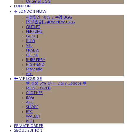
Original UGG
LONDON
✈️ LONDON NOW
시즌할인 10% / 수입 UGG
[호주발송] 24FW NEW UGG
OUTLET
PERFUME
GUCCI
DIOR
YSL
PRADA
CELINE
BURBERRY
HIGH-END
Margiela
etc.
🔑 VIP LOUNGE
🤎 신상 5% OFF · Daily Update 🤎
MOST LOVED
CLOTHES
BAG
ACC
SHOES
ETC
WALLET
BEST
PRIVATE ORDER
SEOUL EDITION