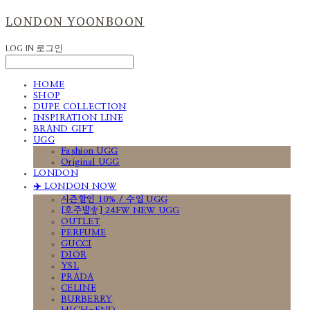
LONDON YOONBOON
LOG IN
로그인
HOME
SHOP
DUPE COLLECTION
INSPIRATION LINE
BRAND GIFT
UGG
Fashion UGG
Original UGG
LONDON
✈️ LONDON NOW
시즌할인 10% / 수입 UGG
[호주발송] 24FW NEW UGG
OUTLET
PERFUME
GUCCI
DIOR
YSL
PRADA
CELINE
BURBERRY