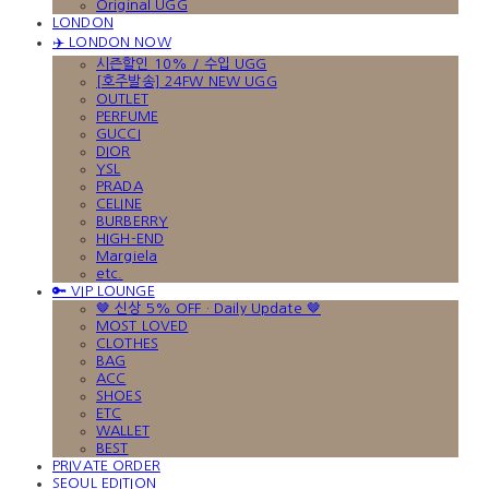
Original UGG
LONDON
✈️ LONDON NOW
시즌할인 10% / 수입 UGG
[호주발송] 24FW NEW UGG
OUTLET
PERFUME
GUCCI
DIOR
YSL
PRADA
CELINE
BURBERRY
HIGH-END
Margiela
etc.
🔑 VIP LOUNGE
🤎 신상 5% OFF · Daily Update 🤎
MOST LOVED
CLOTHES
BAG
ACC
SHOES
ETC
WALLET
BEST
PRIVATE ORDER
SEOUL EDITION