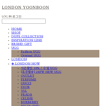
LONDON YOONBOON
LOG IN
로그인
HOME
SHOP
DUPE COLLECTION
INSPIRATION LINE
BRAND GIFT
UGG
Fashion UGG
Original UGG
LONDON
✈️ LONDON NOW
시즌할인 10% / 수입 UGG
[호주발송] 24FW NEW UGG
OUTLET
PERFUME
GUCCI
DIOR
YSL
PRADA
CELINE
BURBERRY