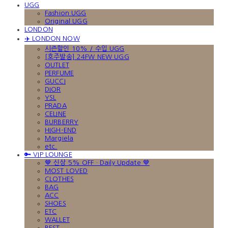
UGG
Fashion UGG
Original UGG
LONDON
✈️ LONDON NOW
시즌할인 10% / 수입 UGG
[호주발송] 24FW NEW UGG
OUTLET
PERFUME
GUCCI
DIOR
YSL
PRADA
CELINE
BURBERRY
HIGH-END
Margiela
etc.
🔑 VIP LOUNGE
🤎 신상 5% OFF · Daily Update 🤎
MOST LOVED
CLOTHES
BAG
ACC
SHOES
ETC
WALLET
BEST