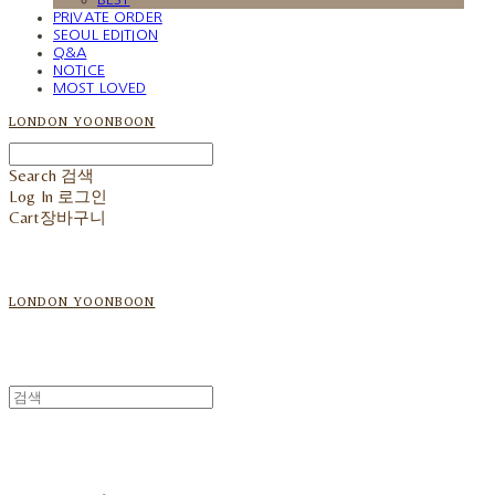
PRIVATE ORDER
SEOUL EDITION
Q&A
NOTICE
MOST LOVED
LONDON YOONBOON
Search
검색
Log In
로그인
Cart
장바구니
LONDON YOONBOON