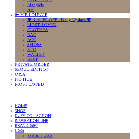
HIGH-END
Margiela
etc.
🔑 VIP LOUNGE
🤎 신상 5% OFF · Daily Update 🤎
MOST LOVED
CLOTHES
BAG
ACC
SHOES
ETC
WALLET
BEST
PRIVATE ORDER
SEOUL EDITION
Q&A
NOTICE
MOST LOVED
HOME
SHOP
DUPE COLLECTION
INSPIRATION LINE
BRAND GIFT
UGG
Fashion UGG