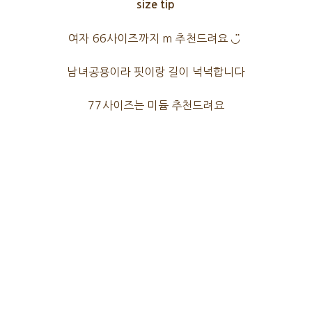
size tip
여자 66사이즈까지 m 추천드려요 ◡̈
남녀공용이라 핏이랑 길이 넉넉합니다
77사이즈는 미듐 추천드려요