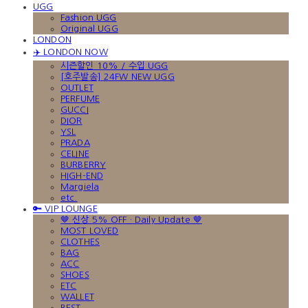
UGG
Fashion UGG
Original UGG
LONDON
✈️ LONDON NOW
시즌할인 10% / 수입 UGG
[호주발송] 24FW NEW UGG
OUTLET
PERFUME
GUCCI
DIOR
YSL
PRADA
CELINE
BURBERRY
HIGH-END
Margiela
etc.
🔑 VIP LOUNGE
🤎 신상 5% OFF · Daily Update 🤎
MOST LOVED
CLOTHES
BAG
ACC
SHOES
ETC
WALLET
BEST