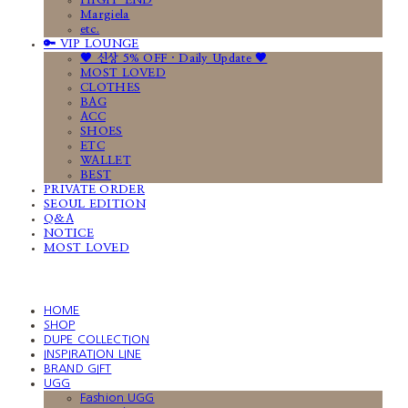
HIGH-END
Margiela
etc.
🔑 VIP LOUNGE
🤎 신상 5% OFF · Daily Update 🤎
MOST LOVED
CLOTHES
BAG
ACC
SHOES
ETC
WALLET
BEST
PRIVATE ORDER
SEOUL EDITION
Q&A
NOTICE
MOST LOVED
HOME
SHOP
DUPE COLLECTION
INSPIRATION LINE
BRAND GIFT
UGG
Fashion UGG