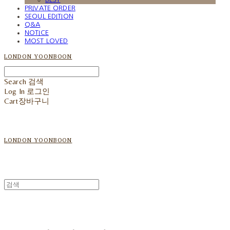
PRIVATE ORDER
SEOUL EDITION
Q&A
NOTICE
MOST LOVED
LONDON YOONBOON
Search
검색
Log In
로그인
Cart
장바구니
LONDON YOONBOON