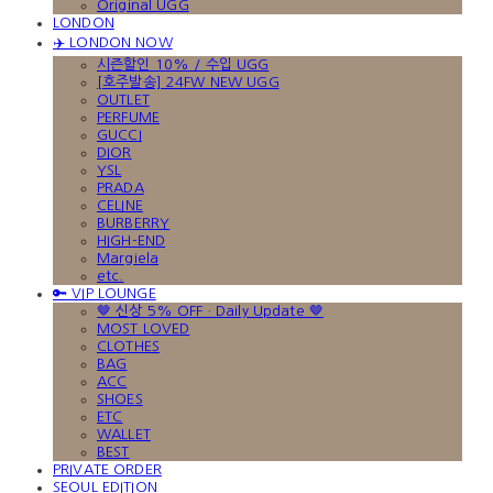
Original UGG
LONDON
✈️ LONDON NOW
시즌할인 10% / 수입 UGG
[호주발송] 24FW NEW UGG
OUTLET
PERFUME
GUCCI
DIOR
YSL
PRADA
CELINE
BURBERRY
HIGH-END
Margiela
etc.
🔑 VIP LOUNGE
🤎 신상 5% OFF · Daily Update 🤎
MOST LOVED
CLOTHES
BAG
ACC
SHOES
ETC
WALLET
BEST
PRIVATE ORDER
SEOUL EDITION