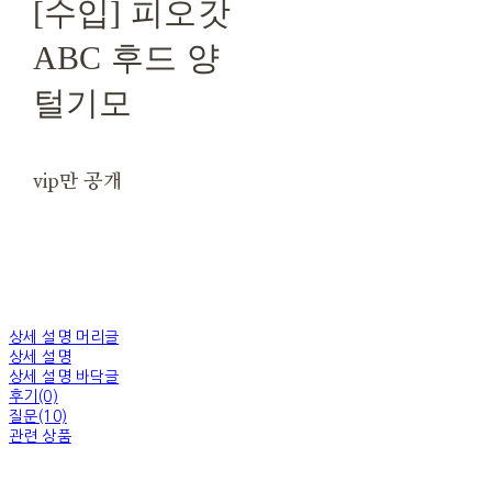
[수입] 피오갓
ABC 후드 양
털기모
vip만 공개
상세 설명 머리글
상세 설명
상세 설명 바닥글
후기(0)
질문(10)
관련 상품