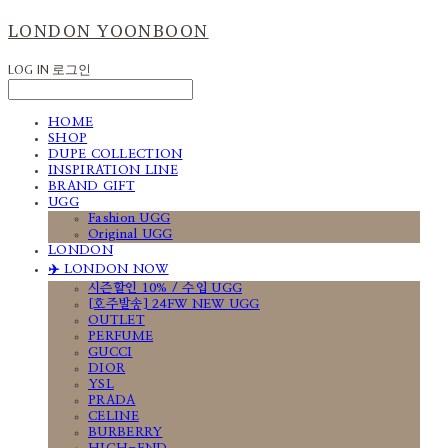
LONDON YOONBOON
LOG IN
로그인
HOME
SHOP
DUPE COLLECTION
INSPIRATION LINE
BRAND GIFT
UGG
Fashion UGG
Original UGG
LONDON
✈️ LONDON NOW
시즌할인 10% / 수입 UGG
[호주발송] 24FW NEW UGG
OUTLET
PERFUME
GUCCI
DIOR
YSL
PRADA
CELINE
BURBERRY