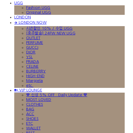
UGG
Fashion UGG
Original UGG
LONDON
✈️ LONDON NOW
시즌할인 10% / 수입 UGG
[호주발송] 24FW NEW UGG
OUTLET
PERFUME
GUCCI
DIOR
YSL
PRADA
CELINE
BURBERRY
HIGH-END
Margiela
etc.
🔑 VIP LOUNGE
🤎 신상 5% OFF · Daily Update 🤎
MOST LOVED
CLOTHES
BAG
ACC
SHOES
ETC
WALLET
BEST