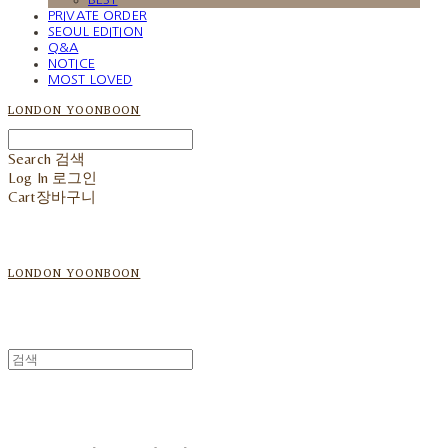
PRIVATE ORDER
SEOUL EDITION
Q&A
NOTICE
MOST LOVED
LONDON YOONBOON
Search
검색
Log In
로그인
Cart
장바구니
LONDON YOONBOON