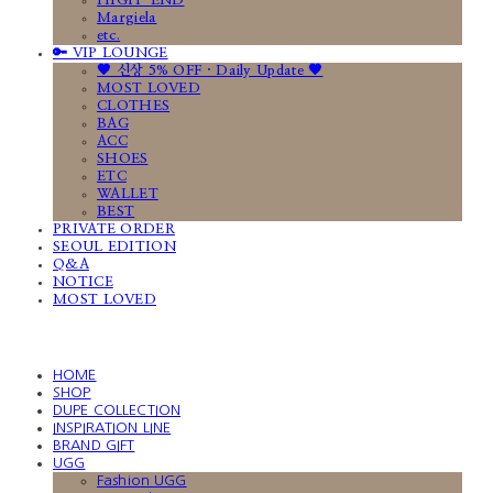
HIGH-END
Margiela
etc.
🔑 VIP LOUNGE
🤎 신상 5% OFF · Daily Update 🤎
MOST LOVED
CLOTHES
BAG
ACC
SHOES
ETC
WALLET
BEST
PRIVATE ORDER
SEOUL EDITION
Q&A
NOTICE
MOST LOVED
HOME
SHOP
DUPE COLLECTION
INSPIRATION LINE
BRAND GIFT
UGG
Fashion UGG