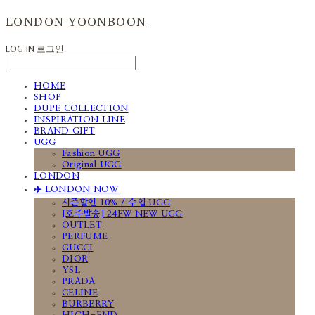
LONDON YOONBOON
LOG IN
로그인
HOME
SHOP
DUPE COLLECTION
INSPIRATION LINE
BRAND GIFT
UGG
Fashion UGG
Original UGG
LONDON
✈️ LONDON NOW
시즌할인 10% / 수입 UGG
[호주발송] 24FW NEW UGG
OUTLET
PERFUME
GUCCI
DIOR
YSL
PRADA
CELINE
BURBERRY