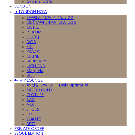
Original UGG
LONDON
✈️ LONDON NOW
시즌할인 10% / 수입 UGG
[호주발송] 24FW NEW UGG
OUTLET
PERFUME
GUCCI
DIOR
YSL
PRADA
CELINE
BURBERRY
HIGH-END
Margiela
etc.
🔑 VIP LOUNGE
🤎 신상 5% OFF · Daily Update 🤎
MOST LOVED
CLOTHES
BAG
ACC
SHOES
ETC
WALLET
BEST
PRIVATE ORDER
SEOUL EDITION